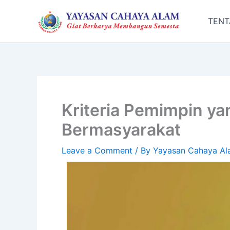
Skip
to
TENT
content
Kriteria Pemimpin ya
Bermasyarakat
Leave a Comment
/ By
Yayasan Cahaya Al