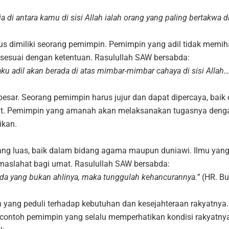
di antara kamu di sisi Allah ialah orang yang paling bertakwa d
us dimiliki seorang pemimpin. Pemimpin yang adil tidak memiha
sesuai dengan ketentuan. Rasulullah SAW bersabda:
u adil akan berada di atas mimbar-mimbar cahaya di sisi Allah…
ar. Seorang pemimpin harus jujur dan dapat dipercaya, baik
at. Pemimpin yang amanah akan melaksanakan tugasnya denga
ikan.
ng luas, baik dalam bidang agama maupun duniawi. Ilmu yan
aslahat bagi umat. Rasulullah SAW bersabda:
ada yang bukan ahlinya, maka tunggulah kehancurannya.”
(HR. Bu
yang peduli terhadap kebutuhan dan kesejahteraan rakyatnya.
 contoh pemimpin yang selalu memperhatikan kondisi rakyatnya,