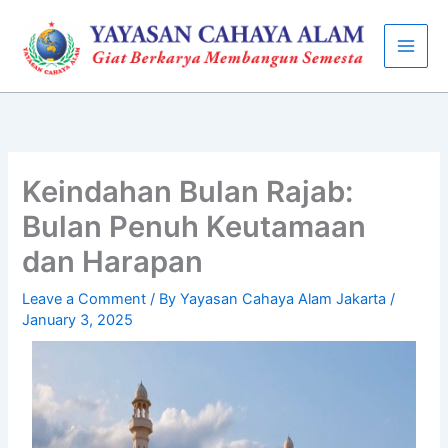
Skip
to
content
Keindahan Bulan Rajab:
Bulan Penuh Keutamaan
dan Harapan
Leave a Comment
/ By
Yayasan Cahaya Alam Jakarta
/
January 3, 2025