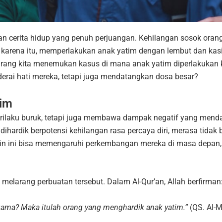
an cerita hidup yang penuh perjuangan. Kehilangan sosok oran
 karena itu, memperlakukan anak yatim dengan lembut dan ka
 jarang kita menemukan kasus di mana anak yatim diperlakukan
erai hati mereka, tetapi juga mendatangkan dosa besar?
tim
rilaku buruk, tetapi juga membawa dampak negatif yang menda
g dihardik berpotensi kehilangan rasa percaya diri, merasa tid
tin ini bisa memengaruhi perkembangan mereka di masa depan,
s melarang perbuatan tersebut. Dalam Al-Qur’an, Allah berfirman
ama? Maka itulah orang yang menghardik anak yatim.”
(QS. Al-M