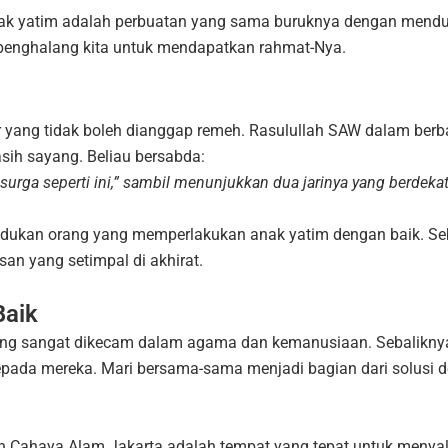
ak yatim adalah perbuatan yang sama buruknya dengan mendus
penghalang kita untuk mendapatkan rahmat-Nya.
m
 yang tidak boleh dianggap remeh. Rasulullah SAW dalam ber
ih sayang. Beliau bersabda:
urga seperti ini,” sambil menunjukkan dua jarinya yang berdeka
udukan orang yang memperlakukan anak yatim dengan baik. S
n yang setimpal di akhirat.
Baik
ng sangat dikecam dalam agama dan kemanusiaan. Sebaliknya,
 kepada mereka. Mari bersama-sama menjadi bagian dari solus
an Cahaya Alam Jakarta adalah tempat yang tepat untuk menya