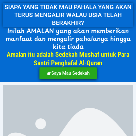
SIAPA YANG TIDAK MAU PAHALA YANG AKAN
TERUS MENGALIR WALAU USIA TELAH
BERAKHIR?
Inilah AMALAN yang akan memberikan
manfaat dan mengalir pahalanya hingga
kita tiada
Amalan itu adalah Sedekah Mushaf untuk Para
Santri Penghafal Al-Quran
Saya Mau Sedekah