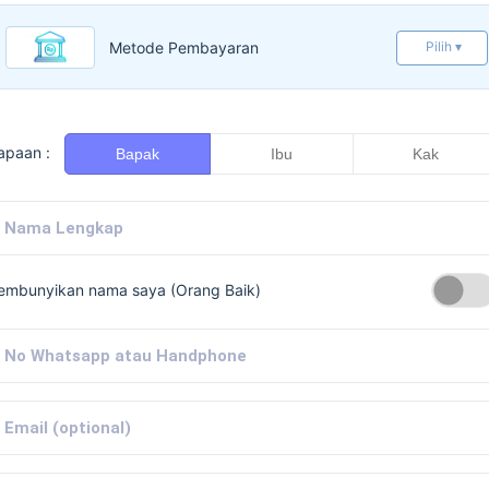
Metode Pembayaran
Pilih ▾
apaan :
Bapak
Ibu
Kak
embunyikan nama saya (Orang Baik)