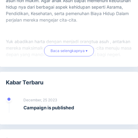
asuh non mukim. Agar anak Asuh dapat memenuhi kebutuhan
hidup nya dari berbagai aspek kehidupan seperti Asrama,
Pendidikan, Kesehatan, serta pemenuhan Biaya Hidup Dalam
perjalan mereka mengejar cita-cita.
Yuk abadikan harta dengan menjadi orangtua asuh , antarkan
mereka maksimalkan potensi dan gapai cita-cita menuju masa
Baca selengkapnya ▾
depan yang mandiri serta memiliki kontribusi bagi negeri.
Kabar Terbaru
December, 25 2023
Campaign is published