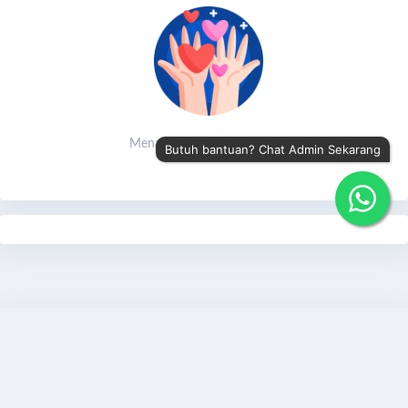
Menanti doa-doa orang baik
Butuh bantuan? Chat Admin Sekarang
Share
Bagikan
Donasi Sekarang